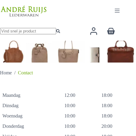
Ga
naar
de
inhoud
Winkelwage
Geen
resultaten
Home
/
Contact
Maandag
12:00
18:00
Dinsdag
10:00
18:00
Woensdag
10:00
18:00
Donderdag
10:00
20:00