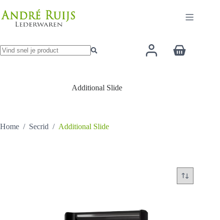
Ga
naar
de
inhoud
Winkelwage
Geen
resultaten
Additional Slide
Home
/
Secrid
/
Additional Slide