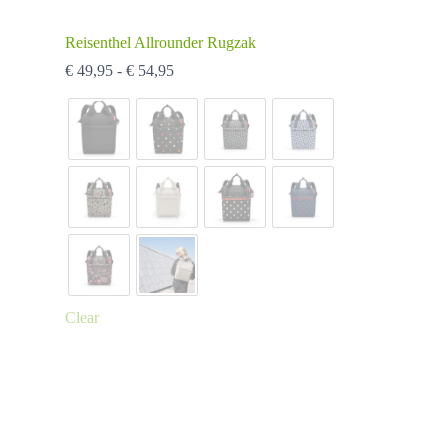
Reisenthel Allrounder Rugzak
Prijsklasse:
€
49,95
-
€
54,95
€ 49,95
tot
€ 54,95
Clear
Dit
product
heeft
meerdere
variaties.
Deze
optie