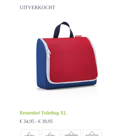
kan
UITVERKOCHT
gekozen
worden
op
de
productpagina
Reisenthel Toiletbag XL
Prijsklasse:
€
34,95
-
€
39,95
€ 34,95
tot