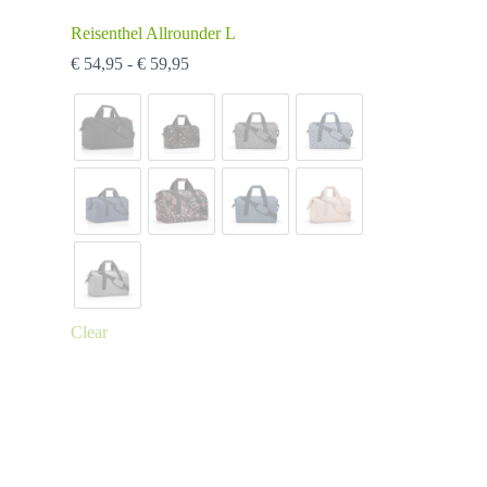
Reisenthel Allrounder L
Prijsklasse:
€
54,95
-
€
59,95
€ 54,95
tot
€ 59,95
Clear
Dit
product
heeft
meerdere
variaties.
Deze
optie