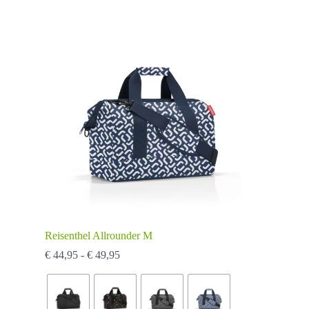
kan
gekozen
worden
op
de
productpagina
Reisenthel Allrounder M
Prijsklasse:
€
44,95
-
€
49,95
€ 44,95
tot
€ 49,95