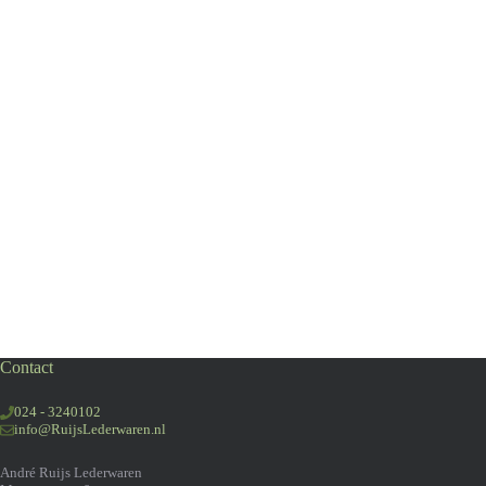
Contact
024 - 3240102
info@RuijsLederwaren.nl
André Ruijs Lederwaren