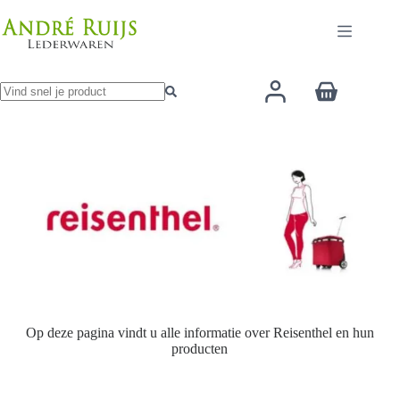
Ga
naar
de
inhoud
Winkelwage
Geen
resultaten
Op deze pagina vindt u alle informatie over Reisenthel en hun
producten