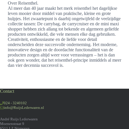
Over Reisenthel.
Al meer dan 40 jaar maakt het merk reisenthel het dagelijkse
leven mooier door middel van praktische, kleine en grote
hulpjes. Het zwaartepunt is daarbij ongetwijfeld de veelzijdige
collectie tassen: De carrybag, de carrycruiser en de mini maxi
shopper hebben zich allang tot bekende en algemeen geliefde
producten ontwikkeld, die vele mensen elke dag gebruiken.
Creativiteit, enthousiasme en de liefde voor detail
onderscheiden deze succesvolle onderneming. Het moderne,
innovatieve design en de doordachte functionaliteit van de
producten zorgen altijd weer voor verrassingen – het is dan
ook geen wonder, dat het reisenthel-principe inmiddels al meer
dan vier decennia succesvol is.
Contact
024 - 3240102
info@RuijsLederwaren.nl
André Ruijs Lederwaren
Moenenstraat 9
6511 LZ Nijmegen