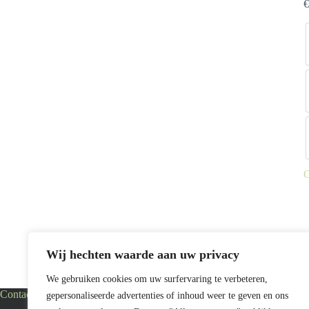
€
C
D
p
h
m
v
D
Wij hechten waarde aan uw privacy
o
k
We gebruiken cookies om uw surfervaring te verbeteren,
g
Contact
Info
gepersonaliseerde advertenties of inhoud weer te geven en ons
w