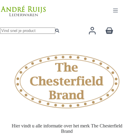
Ga
naar
de
inhoud
Winkelwage
Geen
resultaten
Hier vindt u alle informatie over het merk The Chesterfield
Brand