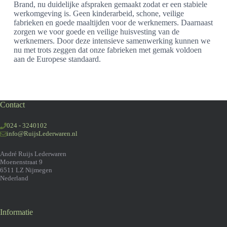
Brand, nu duidelijke afspraken gemaakt zodat er een stabiele
werkomgeving is. Geen kinderarbeid, schone, veilige
fabrieken en goede maaltijden voor de werknemers. Daarnaast
zorgen we voor goede en veilige huisvesting van de
werknemers. Door deze intensieve samenwerking kunnen we
nu met trots zeggen dat onze fabrieken met gemak voldoen
aan de Europese standaard.
Contact
024 - 3240102
info@RuijsLederwaren.nl
André Ruijs Lederwaren
Moenenstraat 9
6511 LZ Nijmegen
Nederland
Informatie