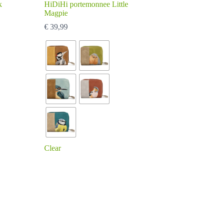
k
HiDiHi portemonnee Little
Magpie
€
39,99
Clear
Dit
product
heeft
meerdere
variaties.
Deze
optie