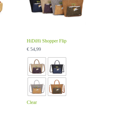
HiDiHi Shopper Flip
€
54,99
Clear
Dit
product
heeft
meerdere