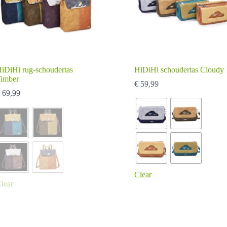
iDiHi rug-schoudertas
HiDiHi schoudertas Cloudy
imber
€
59,99
69,99
Clear
lear
it
Dit
roduct
product
eeft
heeft
eerdere
meerdere