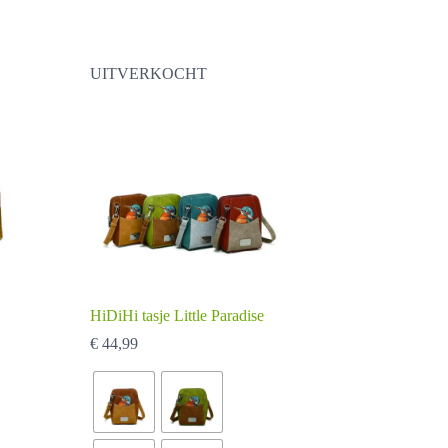
variaties.
Deze
optie
kan
UITVERKOCHT
gekozen
worden
op
de
productpagina
HiDiHi tasje Little Paradise
€
44,99