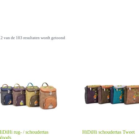
Gesorteerd
12 van de 103 resultaten wordt getoond
op
nieuwste
iDiHi rug- / schoudertas
HiDiHi schoudertas Tweet
Woods