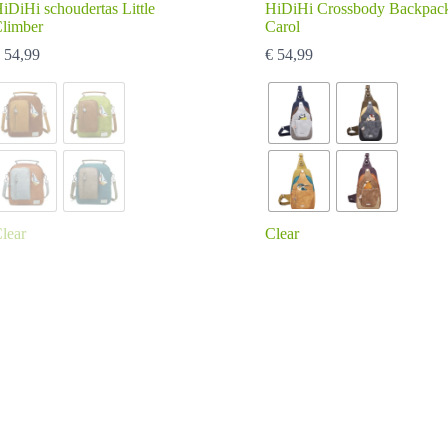
iDiHi schoudertas Little
HiDiHi Crossbody Backpac
limber
Carol
54,99
€
54,99
lear
Clear
it
Dit
roduct
product
eeft
heeft
eerdere
meerdere
ariaties.
variaties.
eze
Deze
ptie
optie