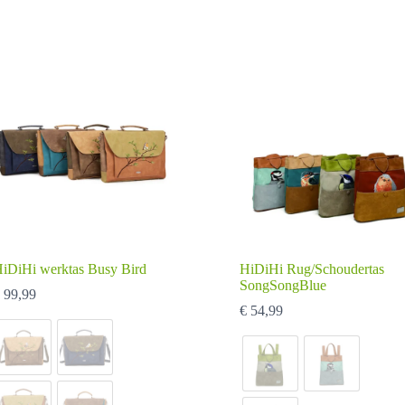
ariaties.
variaties.
eze
Deze
ptie
optie
an
kan
ekozen
gekozen
orden
worden
p
op
e
de
roductpagina
productpagina
iDiHi werktas Busy Bird
HiDiHi Rug/Schoudertas
SongSongBlue
99,99
€
54,99