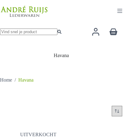
Ga
naar
de
inhoud
Winkelwage
Geen
resultaten
Havana
Home
/
Havana
UITVERKOCHT