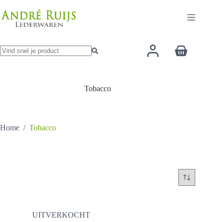
Ga
naar
de
inhoud
Winkelwage
Geen
resultaten
Tobacco
Home
/
Tobacco
UITVERKOCHT