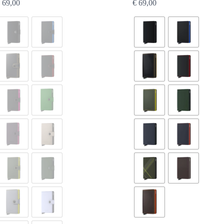
69,00
€
69,00