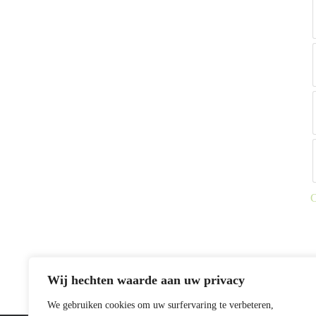
C
D
p
h
m
v
D
Wij hechten waarde aan uw privacy
o
k
We gebruiken cookies om uw surfervaring te verbeteren,
g