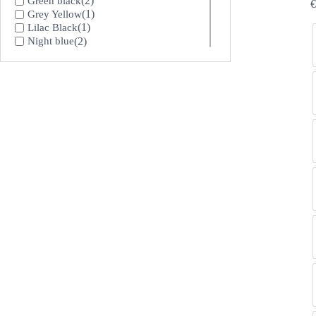
(2)
Green black
€
(1)
Grey Yellow
(1)
Lilac Black
(2)
Night blue
(2)
Night Blue / Orange
(1)
Rose
(2)
Stitch Lime
(1)
Stitch Orange
(2)
Truffle
(2)
Truffle / Orange