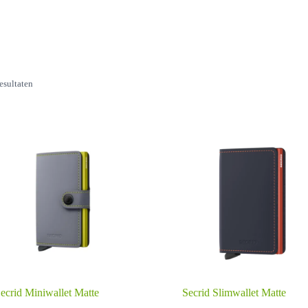
Gesorteerd
resultaten
op
nieuwste
ecrid Miniwallet Matte
Secrid Slimwallet Matte