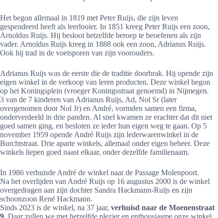
Het begon allemaal in 1819 met Peter Ruijs, die zijn leven
gespendeerd heeft als leerlooier. In 1851 kreeg Peter Ruijs een zoon,
Arnoldus Ruijs. Hij besloot hetzelfde beroep te beoefenen als zijn
vader. Arnoldus Ruijs kreeg in 1888 ook een zoon, Adrianus Ruijs.
Ook hij trad in de voetsporen van zijn voorouders.
Adrianus Ruijs was de eerste die de traditie doorbrak. Hij opende zijn
eigen winkel in de verkoop van leren producten. Deze winkel begon
op het Koningsplein (vroeger Koningsstraat genoemd) in Nijmegen.
3 van de 7 kinderen van Adrianus Ruijs, Ad, Nol Sr (later
overgenomen door Nol Jr) en André, vormden samen een firma,
onderverdeeld in drie panden. Al snel kwamen ze erachter dat dit niet
goed samen ging, en besloten ze ieder hun eigen weg te gaan. Op 5
november 1959 opende André Ruijs zijn lederwarenwinkel in de
Burchtstraat. Drie aparte winkels, allemaal onder eigen beheer. Deze
winkels liepen goed naast elkaar, onder dezelfde familienaam.
In 1986 verhuisde André de winkel naar de Passage Molenpoort.
Na het overlijden van André Ruijs op 16 augustus 2000 is de winkel
overgedragen aan zijn dochter Sandra Hackmann-Ruijs en zijn
schoonzoon René Hackmann.
Sinds 2023 is de winkel, na 37 jaar,
verhuisd naar de Moenenstraat
9
. Daar zullen we met hetzelfde plezier en enthousiasme onze winkel