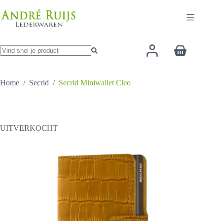
Ga
naar
de
inhoud
Winkelwage
Geen
resultaten
Home
/
Secrid
/
Secrid Miniwallet Cleo
UITVERKOCHT