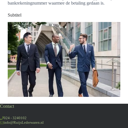
bankrekeningnummer waarmee de betaling gedaan is.
Subtitel
Contact
024 - 3240102
info@RuijsLederwaren.nl