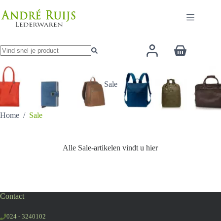
Ga
naar
de
inhoud
Winkelwage
Geen
resultaten
Sale
Home
/
Sale
Alle Sale-artikelen vindt u hier
Contact
024 - 3240102