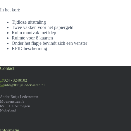
In het kort:
Tijdloze uitstraling
Twee vakken voor het papiergeld
Ruim muntvak met klep
Ruimte voor 8 kaarten
Onder het flapje bevindt zich een venster
RFID bescherming
Contact
024 - 3240102
info@RuijsLederwaren.nl
André Ruijs Lederwaren
Moenenstraat 9
6511 LZ Nijmegen
Nederland
Informatie