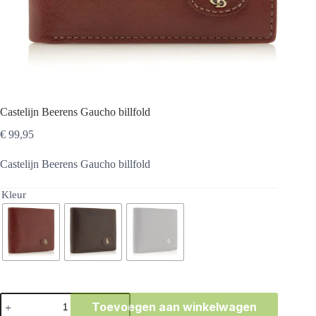
Castelijn Beerens Gaucho billfold
€
99,95
Castelijn Beerens Gaucho billfold
Kleur
Castelijn
Toevoegen aan winkelwagen
Beerens