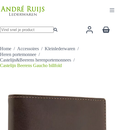
Ga
heeft
naar
meerder
de
variaties
inhoud
Deze
optie
Winkelwage
kan
gekozen
Geen
worden
resultaten
op
Home
/
Accessoires
/
Kleinlederwaren
/
de
Heren portemonnee
/
productp
Castelijn&Beerens herenportemonnees
/
Castelijn Beerens Gaucho billfold