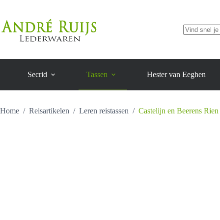
Rien
Ga
weekender
naar
aantal
de
inhoud
Geen
resultaten
Secrid
Tassen
Hester van Eeghen
Home
/
Reisartikelen
/
Leren reistassen
/
Castelijn en Beerens Rie