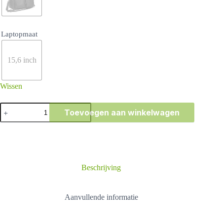
Laptopmaat
15,6 inch
Wissen
Chesterfield
Toevoegen aan winkelwagen
Brand
Yasmin
schoudertas
aantal
Beschrijving
Aanvullende informatie