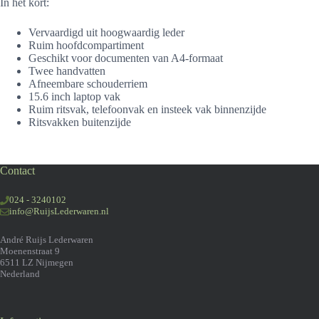
In het kort:
Vervaardigd uit hoogwaardig leder
Ruim hoofdcompartiment
Geschikt voor documenten van A4-formaat
Twee handvatten
Afneembare schouderriem
15.6 inch laptop vak
Ruim ritsvak, telefoonvak en insteek vak binnenzijde
Ritsvakken buitenzijde
Contact
024 - 3240102
info@RuijsLederwaren.nl
André Ruijs Lederwaren
Moenenstraat 9
6511 LZ Nijmegen
Nederland