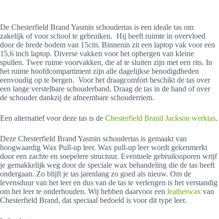
De Chesterfield Brand Yasmin schoudertas is een ideale tas om
zakelijk of voor school te gebruiken. Hij heeft ruimte in overvloed
door de brede bodem van 15cm. Binnenin zit een laptop vak voor een
15,6 inch laptop. Diverse vakken voor het opbergen van kleine
spullen. Twee ruime voorvakken, die af te sluiten zijn met een rits. In
het ruime hoofdcompartiment zijn alle dagelijkse benodigdheden
eenvoudig op te bergen. Voor het draagcomfort beschikt de tas over
een lange verstelbare schouderband. Draag de tas in de hand of over
de schouder dankzij de afneembare schouderriem.
Een alternatief voor deze tas is de
Chesterfield Brand Jackson werktas
.
Deze Chesterfield Brand Yasmin schoudertas is gemaakt van
hoogwaardig Wax Pull-up leer. Wax pull-up leer wordt gekenmerkt
door een zachte en soepelere structuur. Eventuele gebruikssporen wrijf
je gemakkelijk weg door de speciale wax behandeling die de tas heeft
ondergaan. Zo blijft je tas jarenlang zo goed als nieuw. Om de
levensduur van het leer en dus van de tas te verlengen is het verstandig
om het leer te onderhouden. Wij hebben daarvoor een
leatherwax
van
Chesterfield Brand, dat speciaal bedoeld is voor dit type leer.