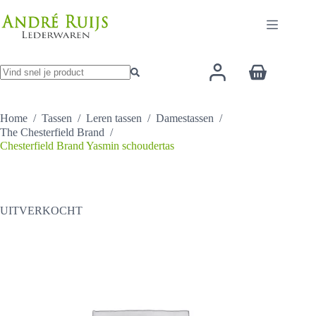
Ga
naar
de
inhoud
Winkelwage
Geen
resultaten
Home
/
Tassen
/
Leren tassen
/
Damestassen
/
The Chesterfield Brand
/
Chesterfield Brand Yasmin schoudertas
UITVERKOCHT