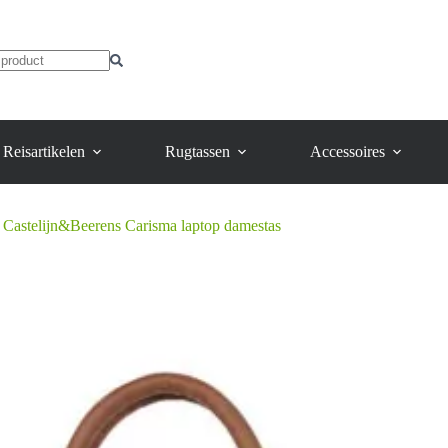
heeft
meerdere
variaties.
Deze
optie
kan
gekozen
worden
Reisartikelen
Rugtassen
Accessoires
op
de
productpagina
Castelijn&Beerens Carisma laptop damestas