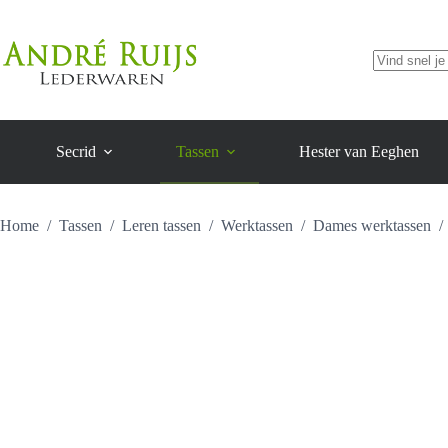
damestas
Ga
aantal
naar
de
inhoud
Geen
resultaten
Secrid
Tassen
Hester van Eeghen
Home
/
Tassen
/
Leren tassen
/
Werktassen
/
Dames werktassen
/