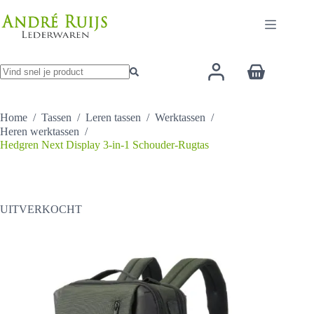
Ga
naar
de
inhoud
Winkelwage
Geen
resultaten
Home
/
Tassen
/
Leren tassen
/
Werktassen
/
Heren werktassen
/
Hedgren Next Display 3-in-1 Schouder-Rugtas
UITVERKOCHT