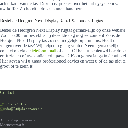
achterkant van de tas. Deze past precies over het trolleysysteem van
uw koffer. Zo houdt u de tas binnen handbereik.
Bestel de Hedgren Next Display 3-in-1 Schouder-Rugtas
Bestel de Hedrgren Next Display rugtas gemakkelijk op onze website.
Voor 16:00 uur besteld is hij dezelfde dag nog verzonden! Zo is de
Hedgren Next Display tas zo snel mogelijk bij u in huis. Heeft u
vragen over de tas? Wij helpen u graag verder. Neem gemakkelijk
contact op via de
telefoon
,
mail
of chat. Of bent u benieuwd hoe de tas
eruit ziet en of uw spullen erin passen? Kom gerust langs in de winkel.
Hier geven wij u graag professioneel advies en weet u of de tas niet te
groot of te klein is.
Contact
024 - 3240102
info@RuijsLederwaren.nl
André Ruijs Lederwaren
Moenenstraat 9