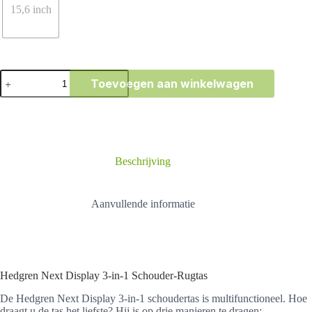
15,6 inch
Hedgren
Toevoegen aan winkelwagen
Next
Display
3-
in-
1
Schouder-
Rugtas
Beschrijving
aantal
Aanvullende informatie
Hedgren Next Display 3-in-1 Schouder-Rugtas
De Hedgren Next Display 3-in-1 schoudertas is multifunctioneel. Hoe
draagt u de tas het liefste? Hij is op drie manieren te dragen: