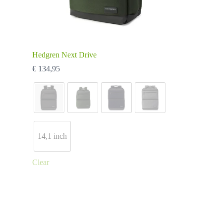
Hedgren Next Drive
€
134,95
14,1 inch
Clear
Dit
product
heeft
meerdere
variaties.
Deze