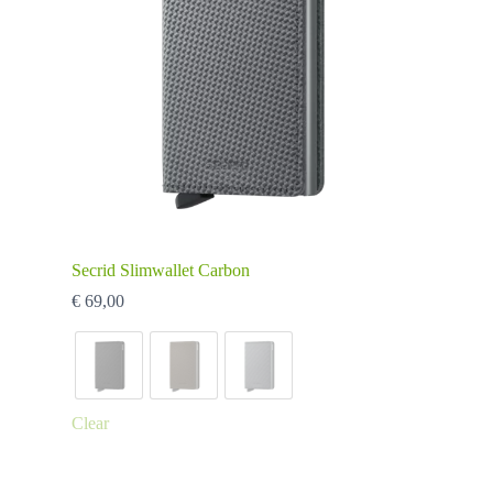
Secrid Slimwallet Carbon
€
69,00
Clear
Dit
product
heeft