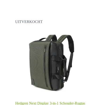
meerdere
variaties.
Deze
optie
kan
UITVERKOCHT
gekozen
worden
op
de
productpagina
Hedgren Next Display 3-in-1 Schouder-Rugtas