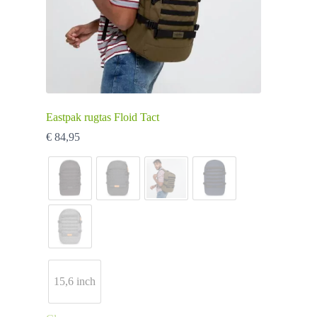
Eastpak rugtas Floid Tact
€
84,95
15,6 inch