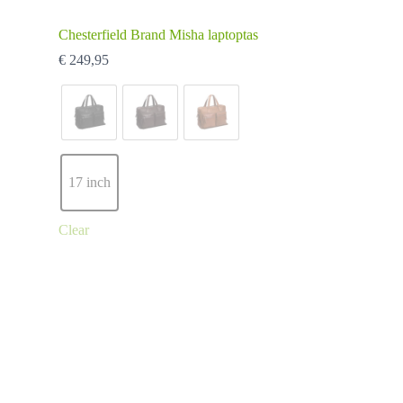
Chesterfield Brand Misha laptoptas
€
249,95
17 inch
Clear
Dit
product
heeft
meerdere
variaties.
Deze
optie
kan
gekozen
worden