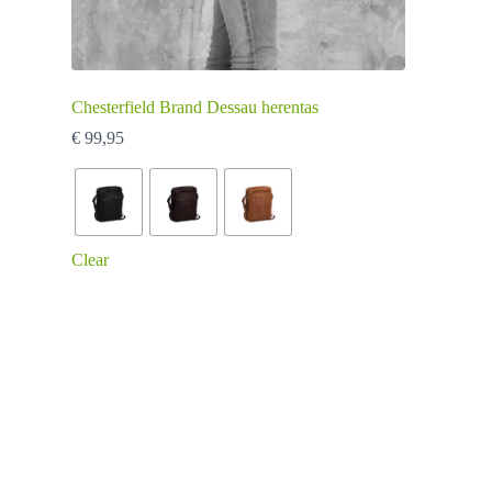
Chesterfield Brand Dessau herentas
€
99,95
Clear
Dit
product
heeft
meerdere
variaties.
Deze
optie
kan
gekozen
worden
op