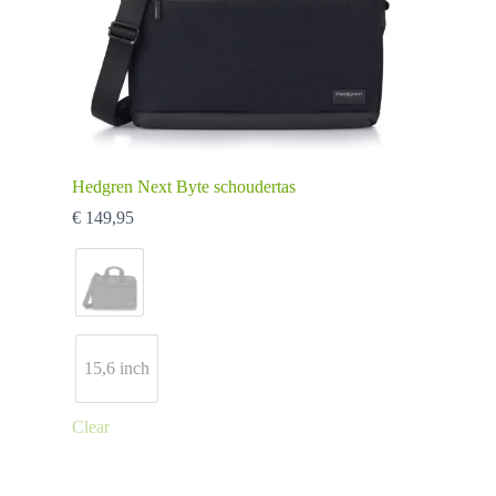
Hedgren Next Byte schoudertas
€
149,95
15,6 inch
Clear
Dit
product
heeft