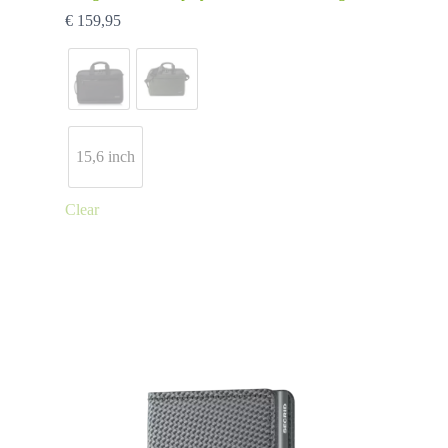
€
159,95
15,6 inch
Clear
Dit
product
heeft
meerdere
variaties.
Deze
optie
kan
gekozen
worden
op
de
productpagina