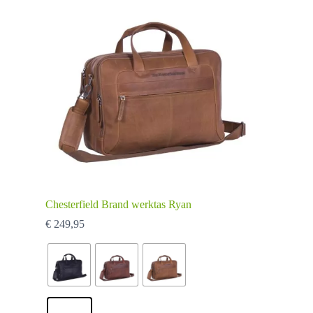
op
de
productpagina
Chesterfield Brand werktas Ryan
€
249,95