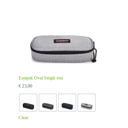
de
productpagina
Eastpak Oval Single etui
€
23,00
Clear
Dit