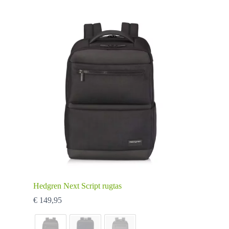
optie
kan
gekozen
worden
op
de
productpagina
Hedgren Next Script rugtas
€
149,95