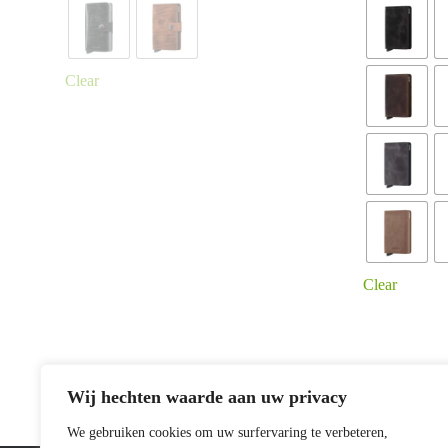
Clear
Clear
Dit
Dit
product
product
heeft
heeft
meerdere
meerdere
variaties.
variaties.
Wij hechten waarde aan uw privacy
Deze
Deze
optie
optie
kan
kan
We gebruiken cookies om uw surfervaring te verbeteren,