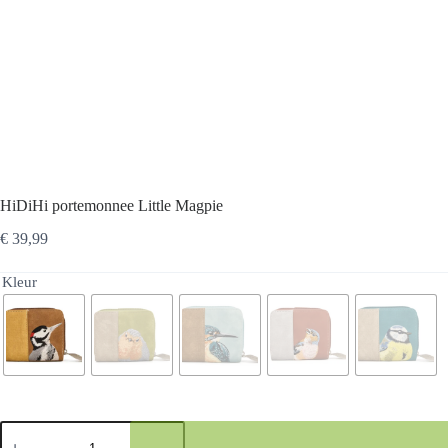
HiDiHi portemonnee Little Magpie
€
39,99
Kleur
HiDiHi
portemonnee