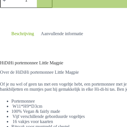
Little
Magpie
aantal
Beschrijving
Aanvullende informatie
HiDiHi portemonnee Little Magpie
Over de HiDiHi portemonnee Little Magpie
Of je nu wel of geen tas met een vogeltje hebt, een portemonnee met je 
bankbiljetten en muntjes past hij gemakkelijk in elke Hi-di-hi tas. Ben
Portemonnee
W11*H9*D3cm
100% Vegan & fairly made
Vijf verschillende geborduurde vogeltjes
16 vakjes voor kaarten
Ritsvak voor muntgeld of sleutel