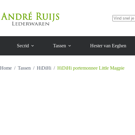
Magpie
Ga
aantal
naar
de
inhoud
Geen
resultaten
Secrid
Tassen
Hester van Eeghen
Home
/
Tassen
/
HiDiHi
/
HiDiHi portemonnee Little Magpie