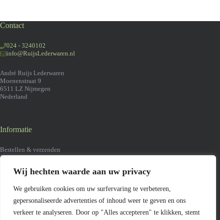
Contact
024 - 3240102
info@RuijsLederwaren.nl
André Ruijs Lederwaren
Moenenstraat 9
6511 LZ Nijmegen
Nederland
Informatie
Bestellen & verzenden
Retourneren
Algemene voorwaarden
Wij hechten waarde aan uw privacy
Klachten
Contact
We gebruiken cookies om uw surfervaring te verbeteren,
gepersonaliseerde advertenties of inhoud weer te geven en ons
verkeer te analyseren. Door op "Alles accepteren" te klikken, stemt
Onze beloften