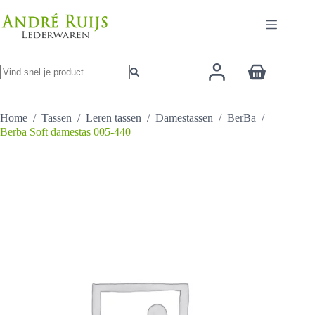
Ga
heeft
naar
meerder
de
variaties
inhoud
Deze
optie
Winkelwage
kan
gekozen
Geen
worden
resultaten
op
Home
/
Tassen
/
Leren tassen
/
Damestassen
/
BerBa
/
de
Berba Soft damestas 005-440
productp