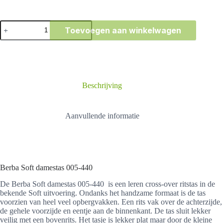
Berba
Toevoegen aan winkelwagen
Soft
damestas
005-
440
aantal
Beschrijving
Aanvullende informatie
Berba Soft damestas 005-440
De Berba Soft damestas 005-440 is een leren cross-over ritstas in de
bekende Soft uitvoering. Ondanks het handzame formaat is de tas
voorzien van heel veel opbergvakken. Een rits vak over de achterzijde,
de gehele voorzijde en eentje aan de binnenkant. De tas sluit lekker
veilig met een bovenrits. Het tasje is lekker plat maar door de kleine