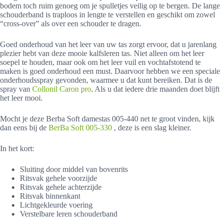
bodem toch ruim genoeg om je spulletjes veilig op te bergen. De lange
schouderband is traploos in lengte te verstellen en geschikt om zowel
“cross-over” als over een schouder te dragen.
Goed onderhoud van het leer van uw tas zorgt ervoor, dat u jarenlang
plezier hebt van deze mooie kalfsleren tas. Niet alleen om het leer
soepel te houden, maar ook om het leer vuil en vochtafstotend te
maken is goed onderhoud een must. Daarvoor hebben we een speciale
onderhoudsspray gevonden, waarmee u dat kunt bereiken. Dat is de
spray van
Collonil Caron pro
. Als u dat iedere drie maanden doet blijft
het leer mooi.
Mocht je deze Berba Soft damestas 005-440 net te groot vinden, kijk
dan eens bij de
BerBa Soft 005-330
, deze is een slag kleiner.
In het kort:
Sluiting door middel van bovenrits
Ritsvak gehele voorzijde
Ritsvak gehele achterzijde
Ritsvak binnenkant
Lichtgekleurde voering
Verstelbare leren schouderband