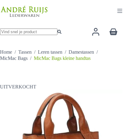
Ga
naar
de
inhoud
Winkelwage
Geen
resultaten
Home
/
Tassen
/
Leren tassen
/
Damestassen
/
MicMac Bags
/
MicMac Bags kleine handtas
UITVERKOCHT