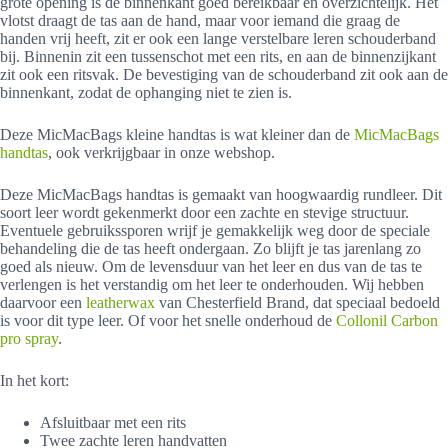
grote opening is de binnenkant goed bereikbaar en overzichtelijk. Het
vlotst draagt de tas aan de hand, maar voor iemand die graag de
handen vrij heeft, zit er ook een lange verstelbare leren schouderband
bij. Binnenin zit een tussenschot met een rits, en aan de binnenzijkant
zit ook een ritsvak. De bevestiging van de schouderband zit ook aan de
binnenkant, zodat de ophanging niet te zien is.
Deze MicMacBags kleine handtas is wat kleiner dan de
MicMacBags
handtas
, ook verkrijgbaar in onze webshop.
Deze MicMacBags handtas is gemaakt van hoogwaardig rundleer. Dit
soort leer wordt gekenmerkt door een zachte en stevige structuur.
Eventuele gebruikssporen wrijf je gemakkelijk weg door de speciale
behandeling die de tas heeft ondergaan. Zo blijft je tas jarenlang zo
goed als nieuw. Om de levensduur van het leer en dus van de tas te
verlengen is het verstandig om het leer te onderhouden. Wij hebben
daarvoor een
leatherwax
van Chesterfield Brand, dat speciaal bedoeld
is voor dit type leer. Of voor het snelle onderhoud de
Collonil Carbon
pro spray
.
In het kort:
Afsluitbaar met een rits
Twee zachte leren handvatten