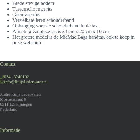
Brede stevige bodem
Tussenschot met rits
Geen voering
Verstelbare leren schouderband
Ophanging voor de schouderband in de tas
Afmeting van deze tas is 33 cm x 20 cm x 10 cm
Het grotere model is de MicMac Bags handtas, ook te koop in
onze webshop
Contact
024 - 3240102
info@RuijsLederwaren.nl
André Ruijs Lederwaren
Moenenstraat 9
6511 LZ Nijmegen
Nederland
Informatie