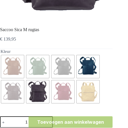
Saccoo Sica M rugtas
€
139,95
Kleur
Saccoo
Toevoegen aan winkelwagen
Sica