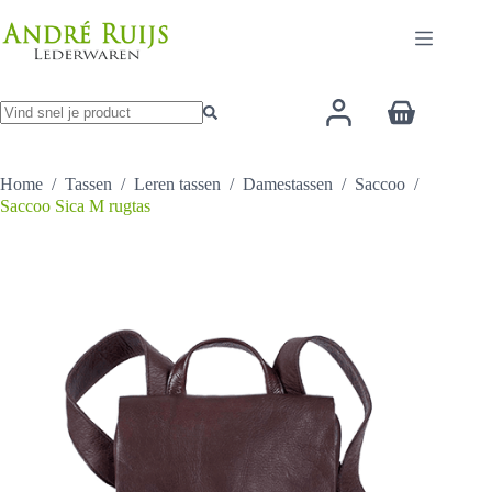
Ga
heeft
naar
meerdere
de
variaties.
inhoud
Deze
optie
Winkelwage
kan
gekozen
Geen
worden
resultaten
op
Home
/
Tassen
/
Leren tassen
/
Damestassen
/
Saccoo
/
de
Saccoo Sica M rugtas
productpagina