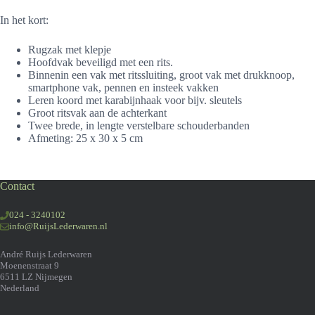
In het kort:
Rugzak met klepje
Hoofdvak beveiligd met een rits.
Binnenin een vak met ritssluiting, groot vak met drukknoop,
smartphone vak, pennen en insteek vakken
Leren koord met karabijnhaak voor bijv. sleutels
Groot ritsvak aan de achterkant
Twee brede, in lengte verstelbare schouderbanden
Afmeting: 25 x 30 x 5 cm
Contact
024 - 3240102
info@RuijsLederwaren.nl
André Ruijs Lederwaren
Moenenstraat 9
6511 LZ Nijmegen
Nederland