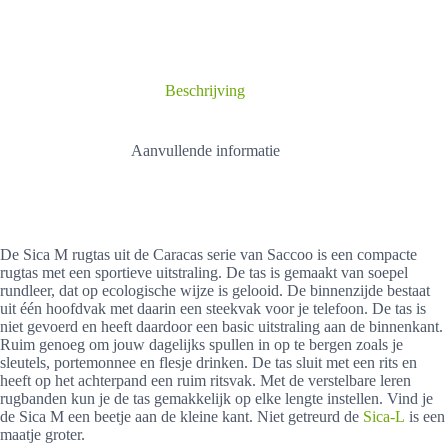
M
rugtas
aantal
Beschrijving
Aanvullende informatie
De Sica M rugtas uit de Caracas serie van Saccoo is een compacte
rugtas met een sportieve uitstraling. De tas is gemaakt van soepel
rundleer, dat op ecologische wijze is gelooid. De binnenzijde bestaat
uit één hoofdvak met daarin een steekvak voor je telefoon. De tas is
niet gevoerd en heeft daardoor een basic uitstraling aan de binnenkant.
Ruim genoeg om jouw dagelijks spullen in op te bergen zoals je
sleutels, portemonnee en flesje drinken. De tas sluit met een rits en
heeft op het achterpand een ruim ritsvak. Met de verstelbare leren
rugbanden kun je de tas gemakkelijk op elke lengte instellen. Vind je
de Sica M een beetje aan de kleine kant. Niet getreurd de
Sica-L
is een
maatje groter.