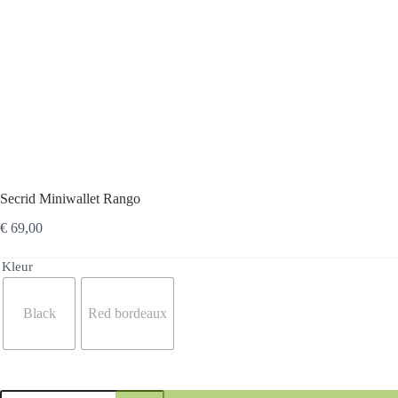
Secrid Miniwallet Rango
€
69,00
Kleur
Black
Red bordeaux
Secrid