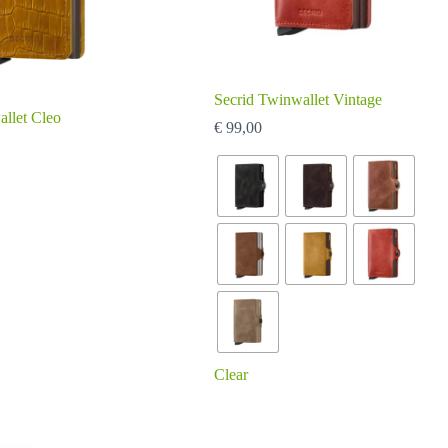
Secrid Twinwallet Vintage
allet Cleo
€
99,00
Clear
Dit
product
heeft