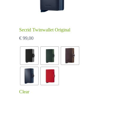
Secrid Twinwallet Original
€
99,00
Clear
Dit
product
heeft