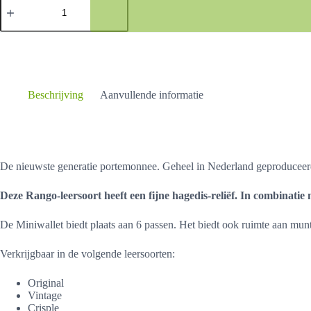
Miniwallet
Rango
aantal
Beschrijving
Aanvullende informatie
De nieuwste generatie portemonnee. Geheel in Nederland geproduceerd
Deze Rango-leersoort heeft een fijne hagedis-reliëf. In combinatie 
De Miniwallet biedt plaats aan 6 passen. Het biedt ook ruimte aan munt
Verkrijgbaar in de volgende leersoorten:
Original
Vintage
Crisple