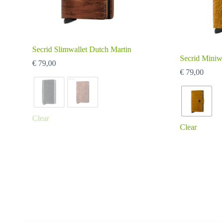
Secrid Slimwallet Dutch Martin
Secrid Miniw
€
79,00
€
79,00
Clear
Clear
Dit
Dit
product
product
heeft
heeft