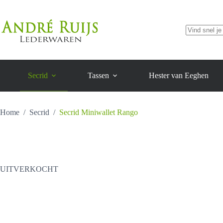
Ga
naar
de
inhoud
Geen
resultaten
Secrid
Tassen
Hester van Eeghen
Home
/
Secrid
/
Secrid Miniwallet Rango
UITVERKOCHT