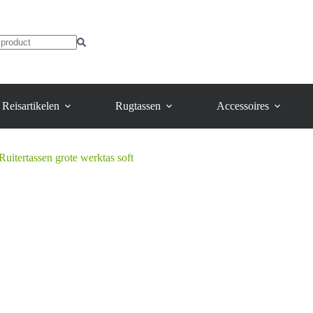
heeft
meerdere
variaties.
Deze
optie
kan
gekozen
worden
Reisartikelen
Rugtassen
Accessoires
op
de
productpagina
Ruitertassen grote werktas soft