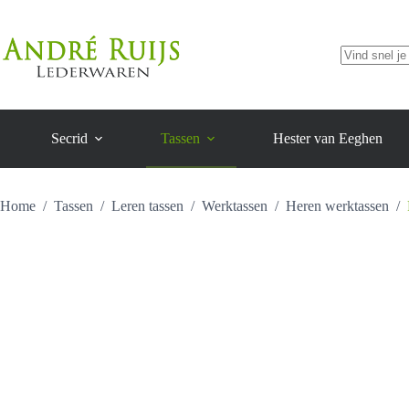
soft
Ga
aantal
naar
de
inhoud
Geen
resultaten
Secrid
Tassen
Hester van Eeghen
Home
/
Tassen
/
Leren tassen
/
Werktassen
/
Heren werktassen
/