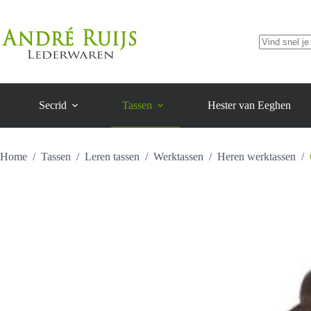
aantal
Ga
naar
de
inhoud
Geen
resultaten
Secrid
Tassen
Hester van Eeghen
Home
/
Tassen
/
Leren tassen
/
Werktassen
/
Heren werktassen
/