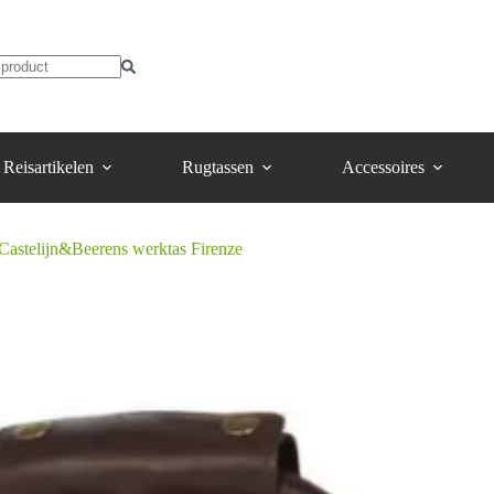
heeft
meerdere
variaties.
Deze
optie
kan
gekozen
worden
Reisartikelen
Rugtassen
Accessoires
op
de
productpagina
Castelijn&Beerens werktas Firenze