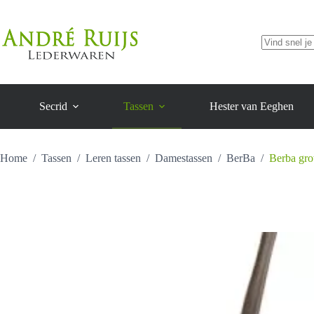
schoudertas
Ga
aantal
naar
de
inhoud
Geen
resultaten
Secrid
Tassen
Hester van Eeghen
Home
/
Tassen
/
Leren tassen
/
Damestassen
/
BerBa
/
Berba grot