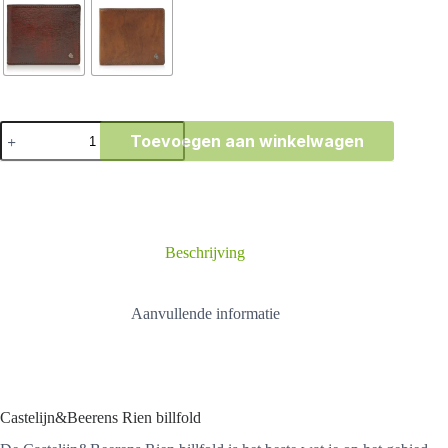
Castelijn&Beerens
Toevoegen aan winkelwagen
Rien
billfold
aantal
Beschrijving
Aanvullende informatie
Castelijn&Beerens Rien billfold