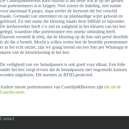
De Castelijn&Beerens Rien billfold is het beste wat je op het gebied
van portemonnees is te krijgen. Niet zozeer de indeling, met ruimte
voor maximaal 8 pasjes, maar eerder de leersoort die het verschil
maakt. Gemaakt van stierenleer en op plantaardige wijze gelooid en
gekleurd. En met name die kleuring maakt deze billfold zo bijzonder.
De leerbewerker heeft z’n ziel en zaligheid in het kleuren van het leer
gelegd, waardoor elke portemonnee een unieke uitstraling heeft.
Daarom vermeld ik erbij, dat de kleuring op de foto niet persé dezelfde
is als die u bestelt. Mocht u willen weten hoe de bestelde portemonnee
er in het echt uitziet, zijn we graag bereid om een foto per Whatsapp te
sturen van de kleurtekening in het leer.
De veiligheid van uw betaalpassen is ook goed voor elkaar. Een folie
onder het leer zorgt ervoor dat de betaalpassen niet ongemerkt kunnen
worden uitgelezen. Dit noemen ze RFID-protected.
Andere mooie portemonnees van Castelijn&Beerens zijn
die uit de
Gaucho-serie
.
Contact