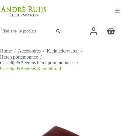
Ga
heeft
naar
meerder
de
variaties
inhoud
Deze
optie
Winkelwage
kan
gekozen
Geen
worden
resultaten
op
Home
/
Accessoires
/
Kleinlederwaren
/
de
Heren portemonnee
/
productp
Castelijn&Beerens herenportemonnees
/
Castelijn&Beerens Rien billfold