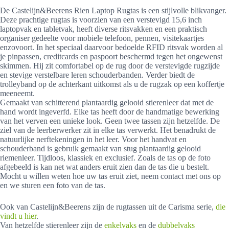
De Castelijn&Beerens Rien Laptop Rugtas is een stijlvolle blikvanger.
Deze prachtige rugtas is voorzien van een verstevigd 15,6 inch
laptopvak en tabletvak, heeft diverse ritsvakken en een praktisch
organiser gedeelte voor mobiele telefoon, pennen, visitekaartjes
enzovoort. In het speciaal daarvoor bedoelde RFID ritsvak worden al
je pinpassen, creditcards en paspoort beschermd tegen het ongewenst
skimmen. Hij zit comfortabel op de rug door de verstevigde rugzijde
en stevige verstelbare leren schouderbanden. Verder biedt de
trolleyband op de achterkant uitkomst als u de rugzak op een koffertje
meeneemt.
Gemaakt van schitterend plantaardig gelooid stierenleer dat met de
hand wordt ingeverfd. Elke tas heeft door de handmatige bewerking
van het verven een unieke look. Geen twee tassen zijn hetzelfde. De
ziel van de leerberwerker zit in elke tas verwerkt. Het benadrukt de
natuurlijke nerftekeningen in het leer. Voor het handvat en
schouderband is gebruik gemaakt van stug plantaardig gelooid
riemenleer. Tijdloos, klassiek en exclusief. Zoals de tas op de foto
afgebeeld is kan net wat anders eruit zien dan de tas die u bestelt.
Mocht u willen weten hoe uw tas eruit ziet, neem contact met ons op
en we sturen een foto van de tas.
Ook van Castelijn&Beerens zijn de rugtassen uit de Carisma serie,
die
vindt u hier
.
Van hetzelfde stierenleer zijn de
enkelvaks
en de
dubbelvaks