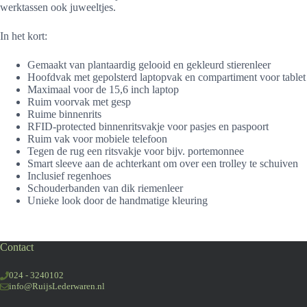
werktassen ook juweeltjes.
In het kort:
Gemaakt van plantaardig gelooid en gekleurd stierenleer
Hoofdvak met gepolsterd laptopvak en compartiment voor tablet
Maximaal voor de 15,6 inch laptop
Ruim voorvak met gesp
Ruime binnenrits
RFID-protected binnenritsvakje voor pasjes en paspoort
Ruim vak voor mobiele telefoon
Tegen de rug een ritsvakje voor bijv. portemonnee
Smart sleeve aan de achterkant om over een trolley te schuiven
Inclusief regenhoes
Schouderbanden van dik riemenleer
Unieke look door de handmatige kleuring
Contact
024 - 3240102
info@RuijsLederwaren.nl