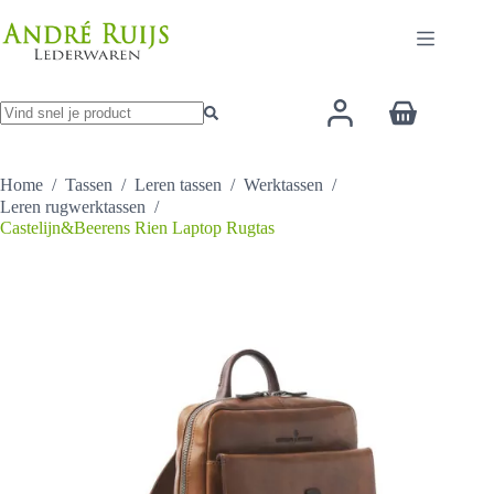
Ga
heeft
naar
meerder
de
variaties
inhoud
Deze
optie
Winkelwage
kan
gekozen
Geen
worden
resultaten
op
Home
/
Tassen
/
Leren tassen
/
Werktassen
/
de
Leren rugwerktassen
/
productp
Castelijn&Beerens Rien Laptop Rugtas