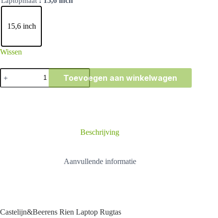
: 15,6 inch
Laptopmaat
15,6 inch
Wissen
Castelijn&Beerens
Toevoegen aan winkelwagen
Rien
Laptop
Rugtas
aantal
Beschrijving
Aanvullende informatie
Castelijn&Beerens Rien Laptop Rugtas