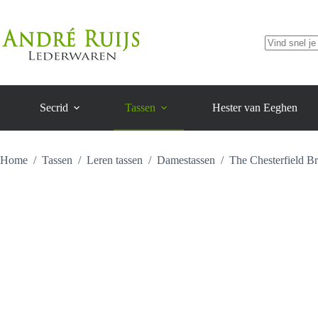
herentas
Ga
aantal
naar
de
inhoud
Geen
resultaten
Secrid
Tassen
Hester van Eeghen
Home
/
Tassen
/
Leren tassen
/
Damestassen
/
The Chesterfield B