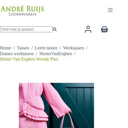
Ga
heeft
naar
meerder
de
variaties
inhoud
Deze
optie
Winkelwage
kan
gekozen
Geen
worden
resultaten
op
Home
/
Tassen
/
Leren tassen
/
Werktassen
/
de
Dames werktassen
/
HesterVanEeghen
/
productp
Hester Van Eeghen Woody Plus