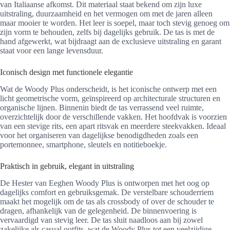
van Italiaanse afkomst. Dit materiaal staat bekend om zijn luxe
uitstraling, duurzaamheid en het vermogen om met de jaren alleen
maar mooier te worden. Het leer is soepel, maar toch stevig genoeg om
zijn vorm te behouden, zelfs bij dagelijks gebruik. De tas is met de
hand afgewerkt, wat bijdraagt aan de exclusieve uitstraling en garant
staat voor een lange levensduur.
Iconisch design met functionele elegantie
Wat de Woody Plus onderscheidt, is het iconische ontwerp met een
licht geometrische vorm, geïnspireerd op architecturale structuren en
organische lijnen. Binnenin biedt de tas verrassend veel ruimte,
overzichtelijk door de verschillende vakken. Het hoofdvak is voorzien
van een stevige rits, een apart ritsvak en meerdere steekvakken. Ideaal
voor het organiseren van dagelijkse benodigdheden zoals een
portemonnee, smartphone, sleutels en notitieboekje.
Praktisch in gebruik, elegant in uitstraling
De Hester van Eeghen Woody Plus is ontworpen met het oog op
dagelijks comfort en gebruiksgemak. De verstelbare schouderriem
maakt het mogelijk om de tas als crossbody of over de schouder te
dragen, afhankelijk van de gelegenheid. De binnenvoering is
vervaardigd van stevig leer. De tas sluit naadloos aan bij zowel
zakelijke als casual outfits, wat de Woody Plus tot een veelzijdige