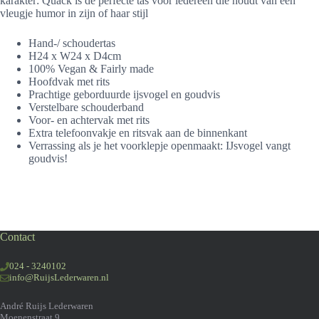
karakter: Quack is de perfecte tas voor iedereen die houdt van een
vleugje humor in zijn of haar stijl
Hand-/ schoudertas
H24 x W24 x D4cm
100% Vegan & Fairly made
Hoofdvak met rits
Prachtige geborduurde ijsvogel en goudvis
Verstelbare schouderband
Voor- en achtervak met rits
Extra telefoonvakje en ritsvak aan de binnenkant
Verrassing als je het voorklepje openmaakt: IJsvogel vangt
goudvis!
Contact
024 - 3240102
info@RuijsLederwaren.nl
André Ruijs Lederwaren
Moenenstraat 9