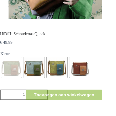
HiDiHi Schoudertas Quack
€
49,99
Kleur
HiDiHi
Toevoegen aan winkelwagen
Schoudertas
Quack
aantal