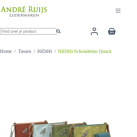
Ga
heeft
naar
meerdere
de
variaties.
inhoud
Deze
optie
Winkelwage
kan
gekozen
Geen
worden
resultaten
op
Home
/
Tassen
/
HiDiHi
/
HiDiHi Schoudertas Quack
de
productp