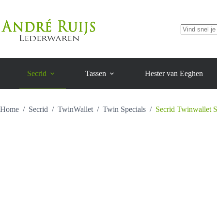
uitvoeringen
Ga
tot
aantal
naar
€ 109,00
de
inhoud
Geen
resultaten
Secrid
Tassen
Hester van Eeghen
Home
/
Secrid
/
TwinWallet
/
Twin Specials
/
Secrid Twinwallet S