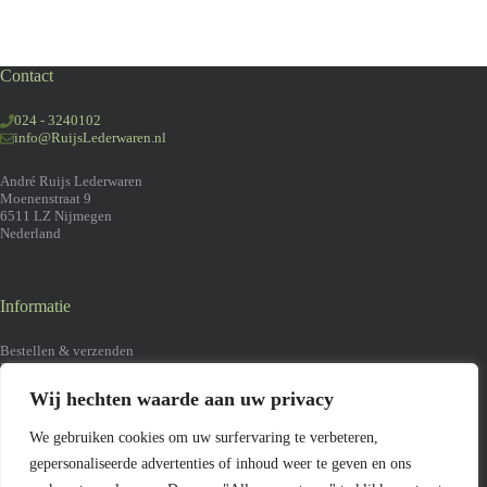
Contact
024 - 3240102
info@RuijsLederwaren.nl
André Ruijs Lederwaren
Moenenstraat 9
6511 LZ Nijmegen
Nederland
Informatie
Bestellen & verzenden
Retourneren
Algemene voorwaarden
Wij hechten waarde aan uw privacy
Klachten
Contact
We gebruiken cookies om uw surfervaring te verbeteren,
gepersonaliseerde advertenties of inhoud weer te geven en ons