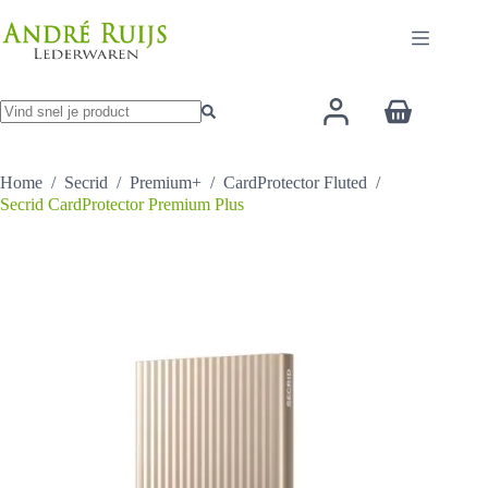
Ga
heeft
naar
meerder
de
variaties
inhoud
Deze
optie
Winkelwage
kan
gekozen
Geen
worden
resultaten
op
Home
/
Secrid
/
Premium+
/
CardProtector Fluted
/
de
Secrid CardProtector Premium Plus
productp