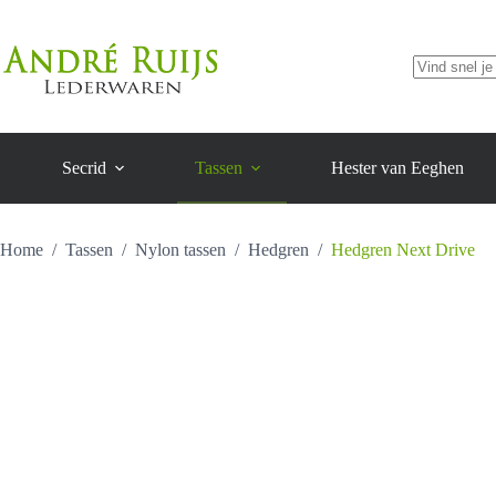
aantal
Ga
naar
de
inhoud
Geen
resultaten
Secrid
Tassen
Hester van Eeghen
Home
/
Tassen
/
Nylon tassen
/
Hedgren
/
Hedgren Next Drive