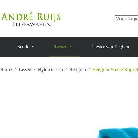
Small
Ga
aantal
naar
de
inhoud
Geen
resultaten
Secrid
Tassen
Hester van Eeghen
Home
/
Tassen
/
Nylon tassen
/
Hedgren
/
Hedgren Vogue Rugzak