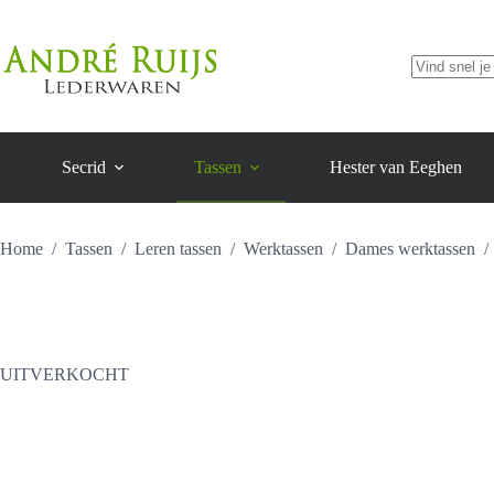
Ga
naar
de
inhoud
Geen
resultaten
Secrid
Tassen
Hester van Eeghen
Home
/
Tassen
/
Leren tassen
/
Werktassen
/
Dames werktassen
/
UITVERKOCHT